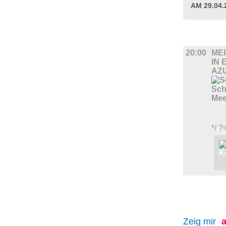
AM 29.04
FILM
20:00
ME
IN 
AZ
*/ ?
Zeig mir
a