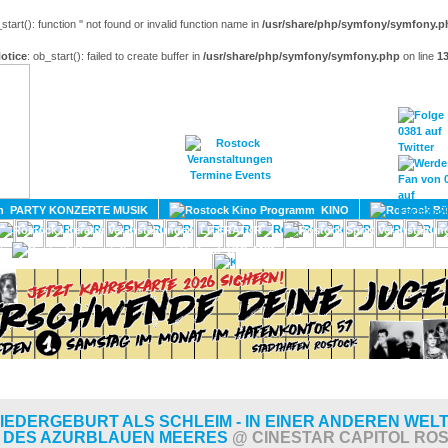
_start(): function '' not found or invalid function name in
/usr/share/php/symfony/symfony.p
otice
: ob_start(): failed to create buffer in
/usr/share/php/symfony/symfony.php
on line
1
HOME
MAGAZIN
TERMINE
ADRESSEN
KONTA
PARTY KONZERTE MUSIK
KINO
LITERATUR
UMLAND
IEDERGEBURT ALS SCHLEIM - IN EINER ANDEREN WELT
 DES AZURBLAUEN MEERES
@ CINESTAR CAPITOL RO