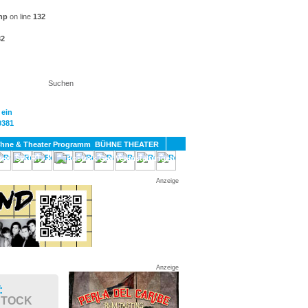
hp
on line
132
32
KT
BÜHNE THEATER
SPORT
GAY
Anzeige
Anzeige
:
STOCK