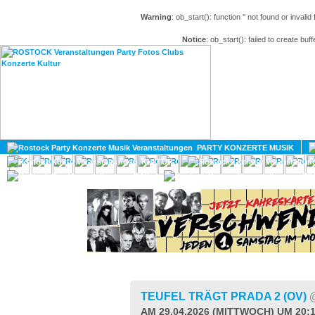
Warning
: ob_start(): function '' not found or invali
Notice
: ob_start(): failed to create buff
HOME
MAGAZIN
PARTY KONZERTE MUSIK
KULTUR
GAY
DIV
TEUFEL TRÄGT PRADA 2 (OV)
AM 29.04.2026 (MITTWOCH) UM 20: