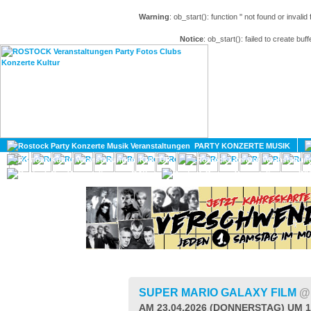
Warning
: ob_start(): function '' not found or invali
Notice
: ob_start(): failed to create buff
HOME
MAGAZIN
PARTY KONZERTE MUSIK
KULTUR
GAY
DIV
SUPER MARIO GALAXY FILM
@
AM 23.04.2026 (DONNERSTAG) UM 1