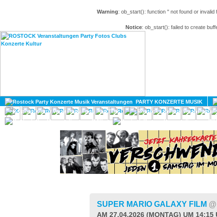
Warning
: ob_start(): function '' not found or invali
Notice
: ob_start(): failed to create buff
HOME
MAGAZIN
PARTY KONZERTE MUSIK
KULTUR
GAY
DIV
SUPER MARIO GALAXY FILM
@
AM 27.04.2026 (MONTAG) UM 14:15