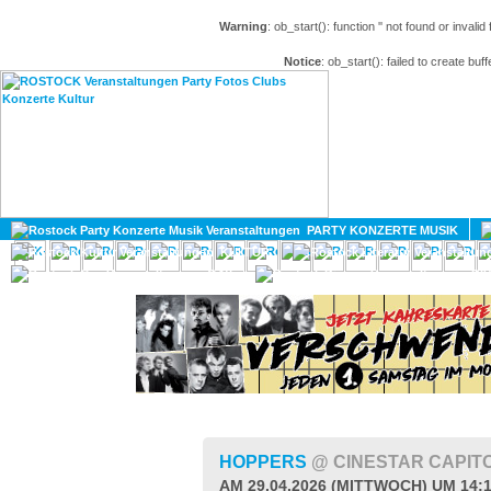
Warning
: ob_start(): function '' not found or invali
Notice
: ob_start(): failed to create buff
HOME
MAGAZIN
PARTY KONZERTE MUSIK
KULTUR
GAY
DIV
HOPPERS
@ CINESTAR CAPIT
AM 29.04.2026 (MITTWOCH) UM 14: