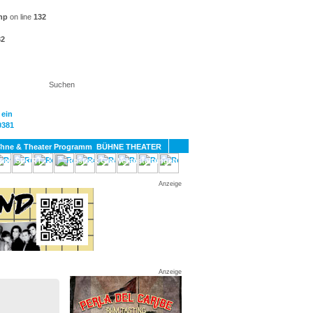
hp
on line
132
32
KT
BÜHNE THEATER
SPORT
GAY
Anzeige
Anzeige