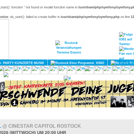
_start(): function '' not found or invalid function name in
/usr/share/php/symfony/symfony.p
otice
: ob_start(): failed to create buffer in
/usr/share/php/symfony/symfony.php
on line
1
HOME
MAGAZIN
TERMINE
ADRESSEN
KONTA
PARTY KONZERTE MUSIK
KINO
LITERATUR
UMLAND
L
@ CINESTAR CAPITOL ROSTOCK
.2026 (MITTWOCH) UM 20:00 UHR