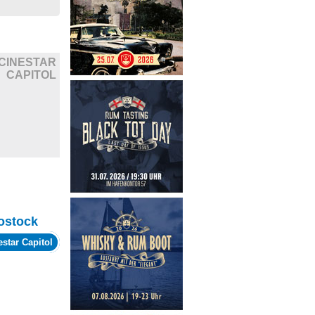
CINESTAR
CAPITOL
ostock
estar Capitol