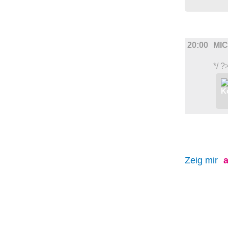
FILM
20:00
MI
*/ ?
Zeig mir
a