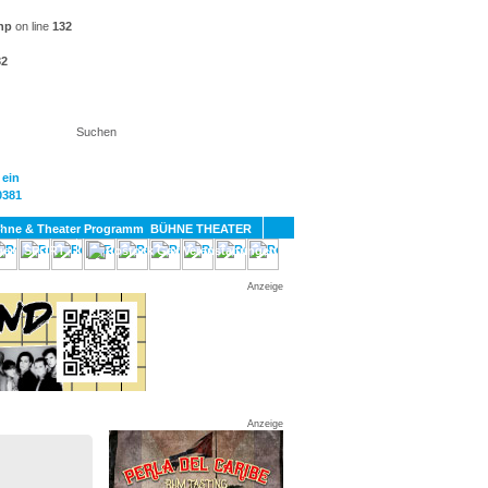
hp
on line
132
32
KT
BÜHNE THEATER
SPORT
GAY
Anzeige
Anzeige