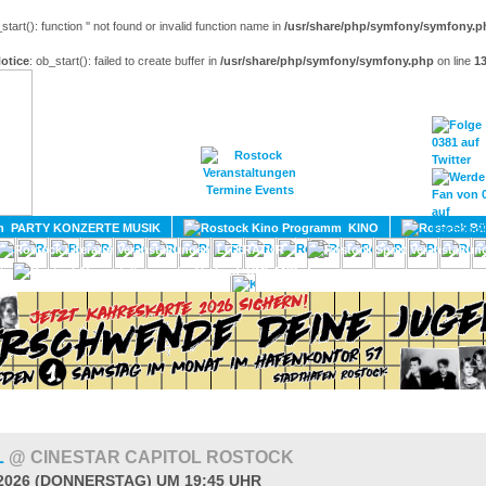
_start(): function '' not found or invalid function name in
/usr/share/php/symfony/symfony.p
otice
: ob_start(): failed to create buffer in
/usr/share/php/symfony/symfony.php
on line
1
HOME
MAGAZIN
TERMINE
ADRESSEN
KONTA
PARTY KONZERTE MUSIK
KINO
LITERATUR
UMLAND
L
@ CINESTAR CAPITOL ROSTOCK
.2026 (DONNERSTAG) UM 19:45 UHR