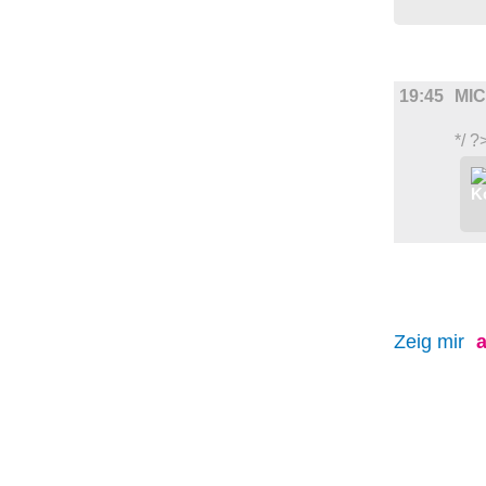
FILM
19:45
MI
*/ ?
Zeig mir
a