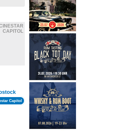
CINESTAR
CAPITOL
ostock
estar Capitol