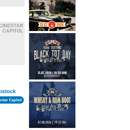
CINESTAR
CAPITOL
ostock
estar Capitol