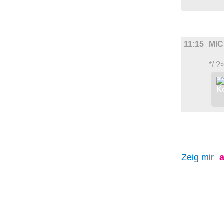
FILM
11:15
MI
*/ ?
Zeig mir
a