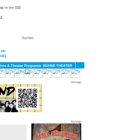
hp
on line
132
32
KT
BÜHNE THEATER
SPORT
GAY
Anzeige
Anzeige