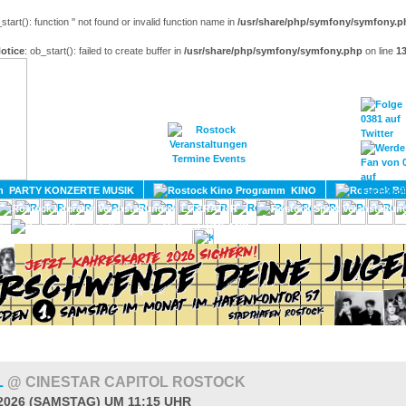
_start(): function '' not found or invalid function name in
/usr/share/php/symfony/symfony.p
otice
: ob_start(): failed to create buffer in
/usr/share/php/symfony/symfony.php
on line
1
HOME
MAGAZIN
TERMINE
ADRESSEN
KONTA
PARTY KONZERTE MUSIK
KINO
LITERATUR
UMLAND
L
@ CINESTAR CAPITOL ROSTOCK
.2026 (SAMSTAG) UM 11:15 UHR