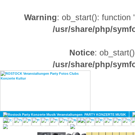
Warning
: ob_start(): function
/usr/share/php/sym
Notice
: ob_start()
/usr/share/php/sym
HOME
MAGAZIN
PARTY KONZERTE MUSIK
KULTUR
GAY
DIV