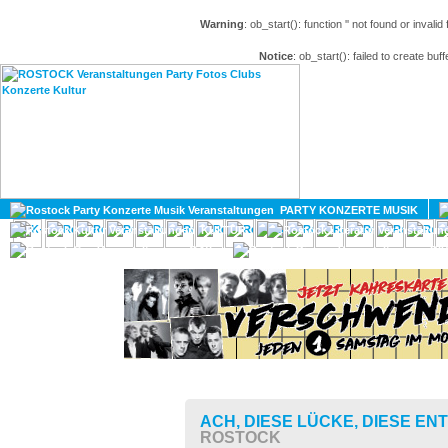
Warning
: ob_start(): function '' not found or invali
Notice
: ob_start(): failed to create buff
HOME
MAGAZIN
PARTY KONZERTE MUSIK
KULTUR
GAY
DIV
ACH, DIESE LÜCKE, DIESE E
ROSTOCK