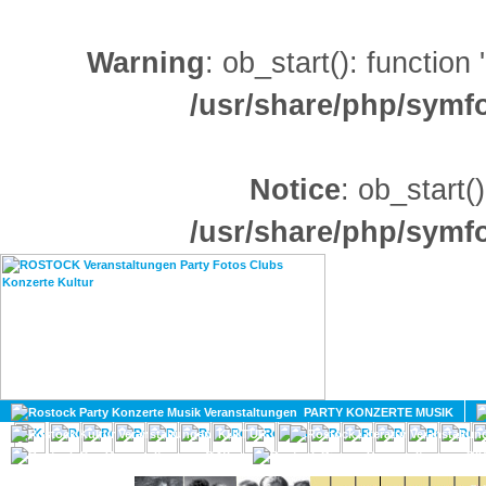
Warning
: ob_start(): function
/usr/share/php/sym
Notice
: ob_start()
/usr/share/php/sym
HOME
MAGAZIN
PARTY KONZERTE MUSIK
KULTUR
GAY
DIV