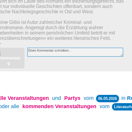
wirrt sich im Laufe des Romans ein Beziehungsgeflecht, das
t nur individuelle Geschichten offenbart, sondern auch
tsche Nachkriegsgeschichte in Ost und West.
me Gillio ist Autor zahlreicher Kriminal- und
endromane. Angeregt durch die Erzählung wahrer
benheiten in seinem persönlichen Umfeld betritt er mit
nzüberschreitungen« ein weiteres literarisches Feld.
>
lle
Veranstaltungen
und
Partys
vom
in
R
06.05.2026
oder alle
kommenden Veranstaltungen
vom
Literatur