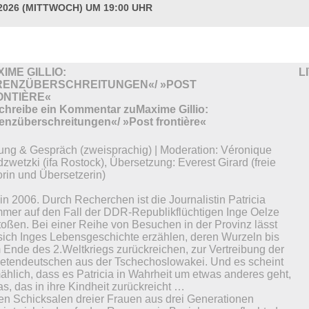
.2026 (MITTWOCH) UM 19:00 UHR
UR
IME GILLIO:
L
RENZÜBERSCHREITUNGEN«/ »POST
ONTIÈRE«
ung & Gespräch (zweisprachig) | Moderation: Véronique
zwetzki (ifa Rostock), Übersetzung: Everest Girard (freie
orin und Übersetzerin)
in 2006. Durch Recherchen ist die Journalistin Patricia
mer auf den Fall der DDR-Republikflüchtigen Inge Oelze
toßen. Bei einer Reihe von Besuchen in der Provinz lässt
 sich Inges Lebensgeschichte erzählen, deren Wurzeln bis
 Ende des 2.Weltkriegs zurückreichen, zur Vertreibung der
etendeutschen aus der Tschechoslowakei. Und es scheint
ählich, dass es Patricia in Wahrheit um etwas anderes geht,
s, das in ihre Kindheit zurückreicht …
den Schicksalen dreier Frauen aus drei Generationen