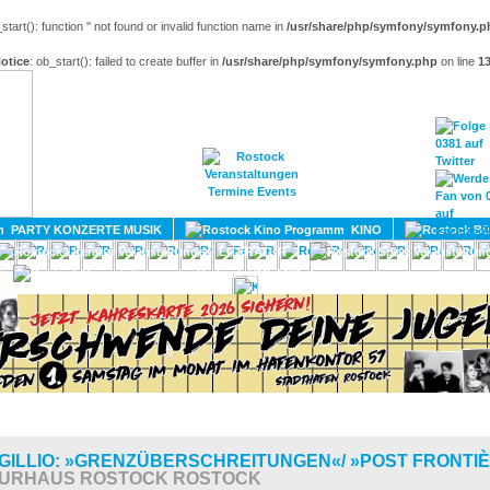
_start(): function '' not found or invalid function name in
/usr/share/php/symfony/symfony.p
otice
: ob_start(): failed to create buffer in
/usr/share/php/symfony/symfony.php
on line
1
HOME
MAGAZIN
TERMINE
ADRESSEN
KONTA
PARTY KONZERTE MUSIK
KINO
LITERATUR
UMLAND
GILLIO: »GRENZÜBERSCHREITUNGEN«/ »POST FRONTI
TURHAUS ROSTOCK ROSTOCK