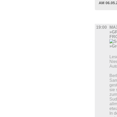
AM 06.05
LITERAT
19:00
MAX
»G
FR
Les
Nied
Aut
Berl
Sam
ges
sie
zum
Sud
allm
etwa
In 