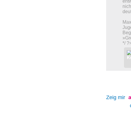
ent
nich
deu
Maxi
Jug
Bege
»Gre
*/ ?
Zeig mir
a