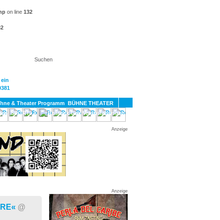
hp
on line
132
32
KT
BÜHNE THEATER
SPORT
GAY
Anzeige
Anzeige
ÈRE«
@