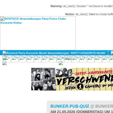
Warning
: ob_start(): function '' not found or invali
Notice
: ob_start(): failed to create buff
HOME
MAGAZIN
PARTY KONZERTE MUSIK
KULTUR
GAY
DIV
BUNKER-PUB-QUIZ
@ BUNKER
AM 21.05.2026 (DONNERSTAG) UM 1