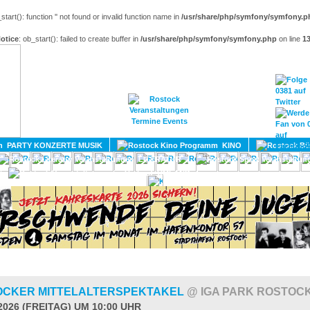
_start(): function '' not found or invalid function name in
/usr/share/php/symfony/symfony.p
otice
: ob_start(): failed to create buffer in
/usr/share/php/symfony/symfony.php
on line
1
HOME
MAGAZIN
TERMINE
ADRESSEN
KONTA
PARTY KONZERTE MUSIK
KINO
LITERATUR
UMLAND
TOCKER MITTELALTERSPEKTAKEL
@ IGA PARK ROSTOC
2026 (FREITAG) UM 10:00 UHR