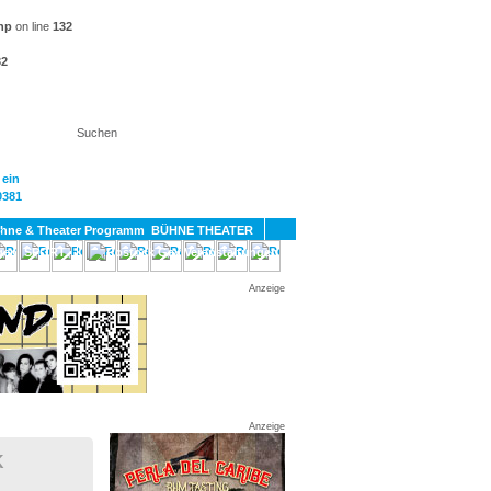
hp
on line
132
32
KT
BÜHNE THEATER
SPORT
GAY
Anzeige
Anzeige
K