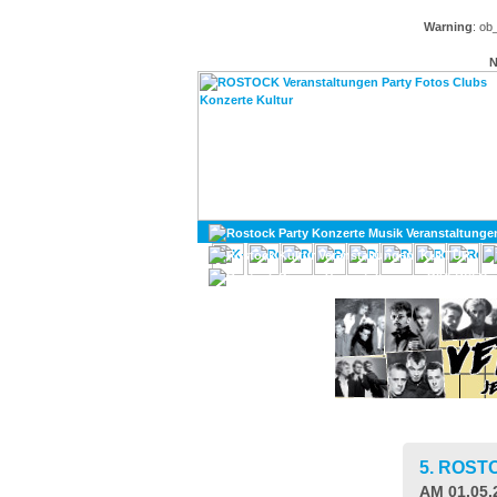
Warning
: ob
N
KULTUR
DIVERSES
5. ROS
AM 01.05.