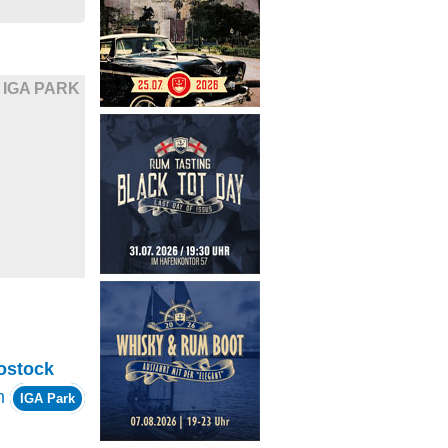
IGA PARK
ostock
m
IGA Park