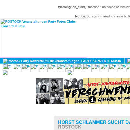
Warning
: ob_start(): function '' not found or invali
Notice
: ob_start(): failed to create buff
HOME
MAGAZIN
PARTY KONZERTE MUSIK
KULTUR
GAY
DIV
HORST SCHLÄMMER SUCHT D
ROSTOCK