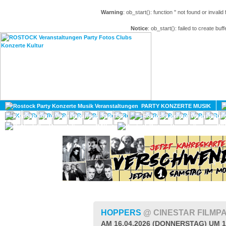
Warning
: ob_start(): function '' not found or invali
Notice
: ob_start(): failed to create buff
HOME
MAGAZIN
PARTY KONZERTE MUSIK
KULTUR
GAY
DIV
HOPPERS
@ CINESTAR FILMP
AM 16.04.2026 (DONNERSTAG) UM 1