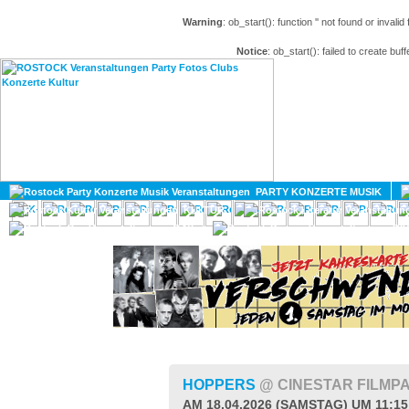
Warning
: ob_start(): function '' not found or invali
Notice
: ob_start(): failed to create buff
HOME
MAGAZIN
PARTY KONZERTE MUSIK
KULTUR
GAY
DIV
HOPPERS
@ CINESTAR FILMP
AM 18.04.2026 (SAMSTAG) UM 11:1