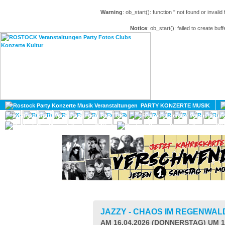
Warning
: ob_start(): function '' not found or invali
Notice
: ob_start(): failed to create buff
HOME
MAGAZIN
PARTY KONZERTE MUSIK
KULTUR
GAY
DIV
JAZZY - CHAOS IM REGENWA
AM 16.04.2026 (DONNERSTAG) UM 1