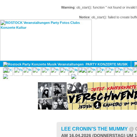
Warning
: ob_start(): function '' not found or invali
Notice
: ob_start(): failed to create buff
HOME
MAGAZIN
PARTY KONZERTE MUSIK
KULTUR
GAY
DIV
LEE CRONIN'S THE MUMMY
@ 
AM 16.04.2026 (DONNERSTAG) UM 1