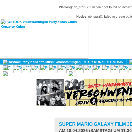
Warning
: ob_start(): function '' not found or invali
Notice
: ob_start(): failed to create buff
HOME
MAGAZIN
PARTY KONZERTE MUSIK
KULTUR
GAY
DIV
SUPER MARIO GALAXY FILM 3
AM 18.04.2026 (SAMSTAG) UM 11:3