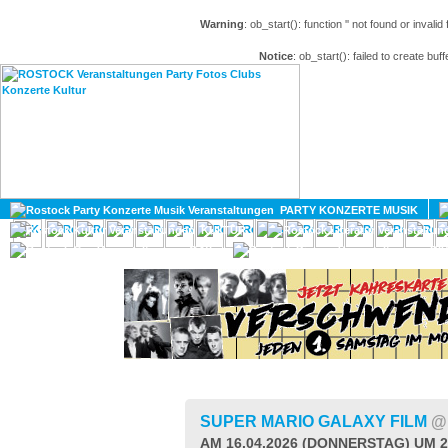
Warning
: ob_start(): function '' not found or invali
Notice
: ob_start(): failed to create buff
HOME
MAGAZIN
PARTY KONZERTE MUSIK
KULTUR
GAY
DIV
SUPER MARIO GALAXY FILM
@
AM 16.04.2026 (DONNERSTAG) UM 2