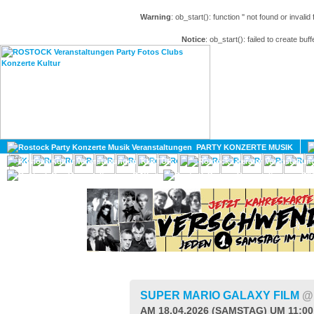
Warning
: ob_start(): function '' not found or invali
Notice
: ob_start(): failed to create buff
HOME
MAGAZIN
PARTY KONZERTE MUSIK
KULTUR
GAY
DIV
SUPER MARIO GALAXY FILM
@
AM 18.04.2026 (SAMSTAG) UM 11:0