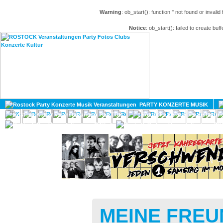
Warning
: ob_start(): function '' not found or invali
Notice
: ob_start(): failed to create buff
HOME
MAGAZIN
PARTY KONZERTE MUSIK
KULTUR
GAY
DIV
MEINE FREUN