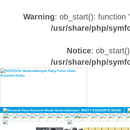
Warning
: ob_start(): function
/usr/share/php/sym
Notice
: ob_start()
/usr/share/php/sym
HOME
MAGAZIN
PARTY KONZERTE MUSIK
KULTUR
GAY
DIV