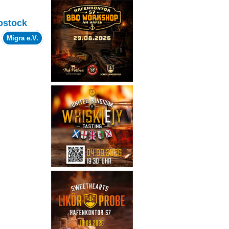
ostock
m
Migra e.V.