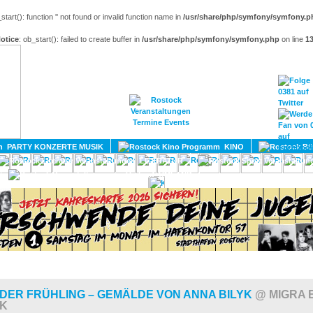
_start(): function '' not found or invalid function name in
/usr/share/php/symfony/symfony.p
otice
: ob_start(): failed to create buffer in
/usr/share/php/symfony/symfony.php
on line
1
HOME
MAGAZIN
TERMINE
ADRESSEN
KONTA
PARTY KONZERTE MUSIK
KINO
LITERATUR
UMLAND
DER FRÜHLING – GEMÄLDE VON ANNA BILYK
@ MIGRA E
K