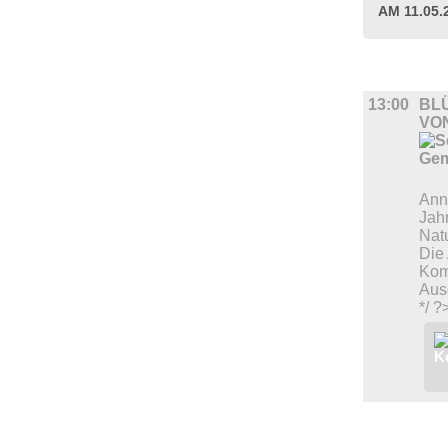
AM 11.05
AUSSTEL
13:00
BL
VO
Anna
Jahr
Nat
Die 
Kom
Aus
*/ ?