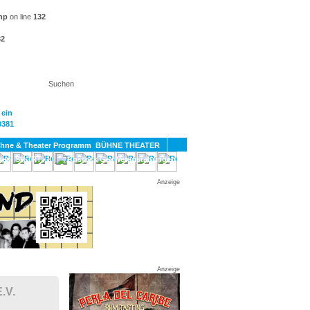
hp
on line
132
32
KT
BÜHNE THEATER
SPORT
GAY
Anzeige
Anzeige
.V.