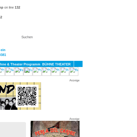
hp
on line
132
32
KT
BÜHNE THEATER
SPORT
GAY
Anzeige
Anzeige