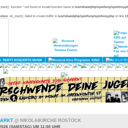
_start(): function '' not found or invalid function name in
/usr/share/php/symfony/symfony.p
otice
: ob_start(): failed to create buffer in
/usr/share/php/symfony/symfony.php
on line
1
HOME
MAGAZIN
TERMINE
ADRESSEN
KONTA
PARTY KONZERTE MUSIK
KINO
LITERATUR
UMLAND
MARKT
@ NIKOLAIKIRCHE ROSTOCK
.2026 (SAMSTAG) UM 11:00 UHR