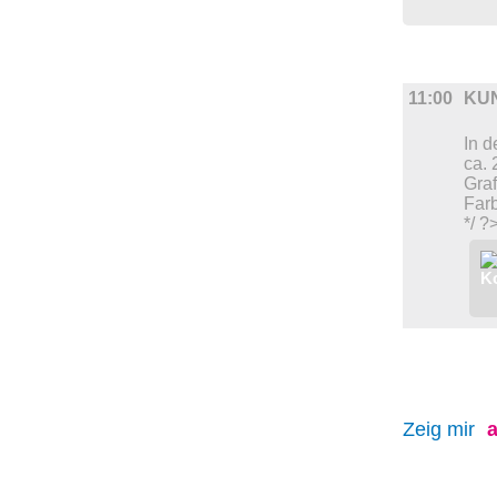
DIVERSES
11:00
KU
In d
ca. 
Graf
Far
*/ ?
Zeig mir
a