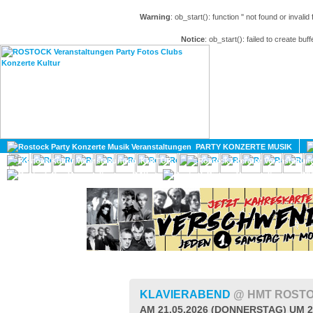
Warning
: ob_start(): function '' not found or invali
Notice
: ob_start(): failed to create buff
HOME
MAGAZIN
PARTY KONZERTE MUSIK
KULTUR
GAY
DIV
KLAVIERABEND
@ HMT ROST
AM 21.05.2026 (DONNERSTAG) UM 2