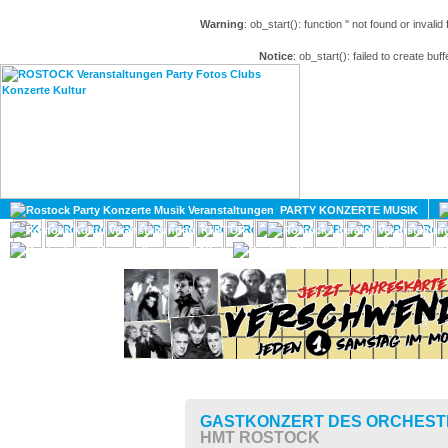
Warning
: ob_start(): function '' not found or invali
Notice
: ob_start(): failed to create buff
HOME
MAGAZIN
PARTY KONZERTE MUSIK
KULTUR
GAY
DIV
GASTKONZERT DES ORCHEST
HMT ROSTOCK