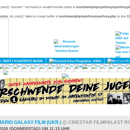
_start(): function '' not found or invalid function name in
/usr/share/php/symfony/symfony.p
otice
: ob_start(): failed to create buffer in
/usr/share/php/symfony/symfony.php
on line
1
HOME
MAGAZIN
TERMINE
ADRESSEN
KONTA
PARTY KONZERTE MUSIK
KINO
LITERATUR
UMLAND
ARIO GALAXY FILM (UKR.)
@ CINESTAR FILMPALAST 
.2026 (DONNERSTAG) UM 11:15 UHR