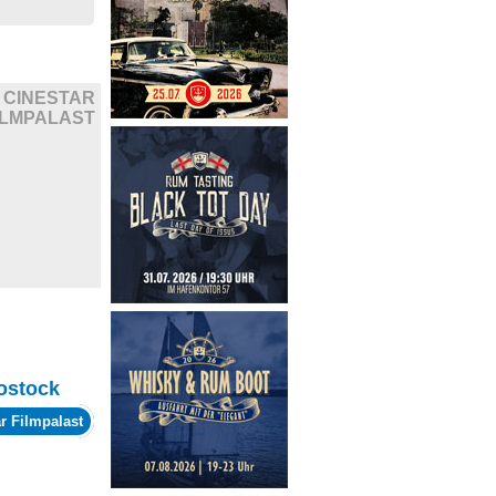
CINESTAR
ILMPALAST
ostock
r Filmpalast