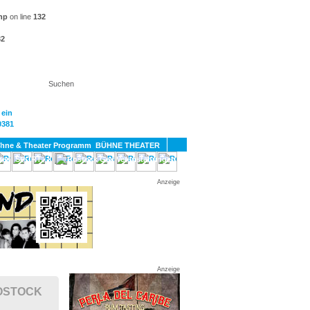
hp
on line
132
32
KT
BÜHNE THEATER
SPORT
GAY
Anzeige
Anzeige
ROSTOCK