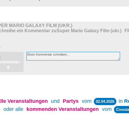
ER MARIO GALAXY FILM (UKR.)
F
>
lle
Veranstaltungen
und
Partys
vom
in
R
02.04.2026
oder alle
kommenden Veranstaltungen
vom
Cinesta