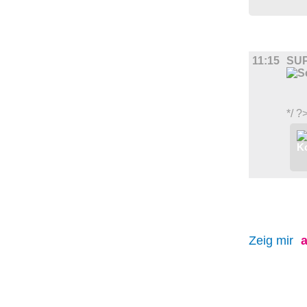
FILM
11:15
SUP
*/ ?
Zeig mir
a