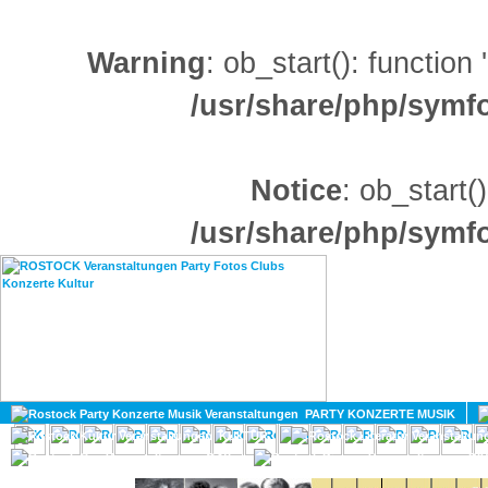
Warning
: ob_start(): function
/usr/share/php/sym
Notice
: ob_start()
/usr/share/php/sym
HOME
MAGAZIN
PARTY KONZERTE MUSIK
KULTUR
GAY
DIV