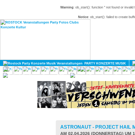
Warning
: ob_start(): function '' not found or invali
Notice
: ob_start(): failed to create buff
HOME
MAGAZIN
PARTY KONZERTE MUSIK
KULTUR
GAY
DIV
ASTRONAUT - PROJECT HAIL
AM 02.04.2026 (DONNERSTAG) UM 1