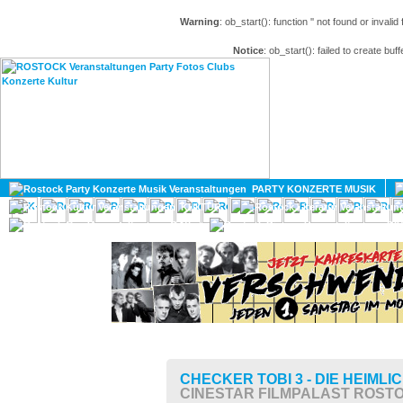
Warning
: ob_start(): function '' not found or invali
Notice
: ob_start(): failed to create buff
HOME
MAGAZIN
PARTY KONZERTE MUSIK
KULTUR
GAY
DIV
CHECKER TOBI 3 - DIE HEIM
CINESTAR FILMPALAST ROST