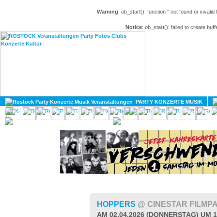
Warning
: ob_start(): function '' not found or invali
Notice
: ob_start(): failed to create buff
HOME
MAGAZIN
PARTY KONZERTE MUSIK
KULTUR
GAY
DIV
HOPPERS
@ CINESTAR FILMP
AM 02.04.2026 (DONNERSTAG) UM 1