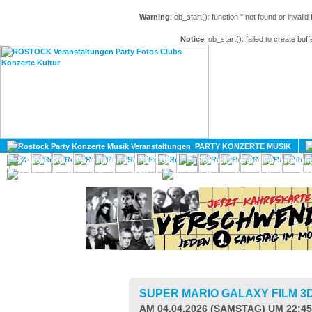
Warning
: ob_start(): function '' not found or invali
Notice
: ob_start(): failed to create buff
HOME
MAGAZIN
PARTY KONZERTE MUSIK
KULTUR
GAY
DIV
SUPER MARIO GALAXY FILM 3
AM 04.04.2026 (SAMSTAG) UM 22:4