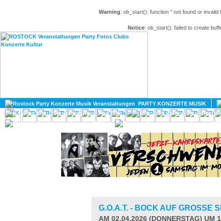
Warning
: ob_start(): function '' not found or invali
Notice
: ob_start(): failed to create buff
HOME
MAGAZIN
PARTY KONZERTE MUSIK
KULTUR
GAY
DIV
G.O.A.T. - BOCK AUF GROSSE
AM 02.04.2026 (DONNERSTAG) UM 1