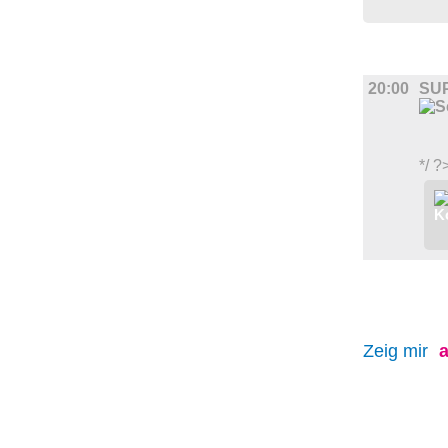
FILM
20:00
SUP
*/ ?
Zeig mir
a