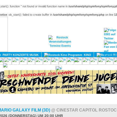
_start(): function '' not found or invalid function name in
/usr/share/php/symfony/symfony.p
otice
: ob_start(): failed to create buffer in
/usr/share/php/symfony/symfony.php
on line
1
HOME
MAGAZIN
TERMINE
ADRESSEN
KONTA
PARTY KONZERTE MUSIK
KINO
LITERATUR
UMLAND
ARIO GALAXY FILM (3D)
@ CINESTAR CAPITOL ROSTO
.2026 (DONNERSTAG) UM 20:00 UHR