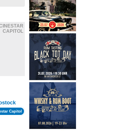
CINESTAR
CAPITOL
ostock
estar Capitol