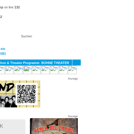
hp
on line
132
32
KT
BÜHNE THEATER
SPORT
GAY
Anzeige
Anzeige
CK