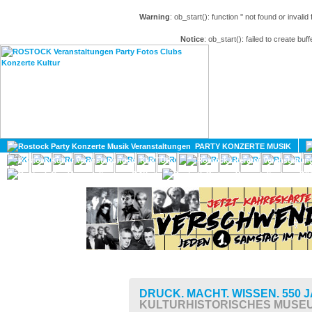
Warning
: ob_start(): function '' not found or invali
Notice
: ob_start(): failed to create buff
HOME
MAGAZIN
PARTY KONZERTE MUSIK
KULTUR
GAY
DIV
DRUCK. MACHT. WISSEN. 55
KULTURHISTORISCHES MUSE