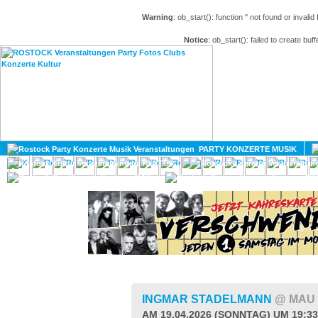
Warning
: ob_start(): function '' not found or invali
Notice
: ob_start(): failed to create buff
HOME
MAGAZIN
PARTY KONZERTE MUSIK
KULTUR
GAY
DIV
INGMAR STADELMANN
@ MAU
AM 19.04.2026 (SONNTAG) UM 19:3