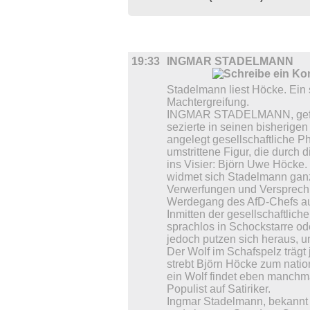
BÜHNE
19:33
INGMAR STADELMANN
Stadelmann liest Höcke. Ein s
Machtergreifung.
INGMAR STADELMANN, gefei
sezierte in seinen bisherig
angelegt gesellschaftliche 
umstrittene Figur, die durch d
ins Visier: Björn Uwe Höcke.
widmet sich Stadelmann ganz
Verwerfungen und Versprec
Werdegang des AfD-Chefs au
Inmitten der gesellschaftlich
sprachlos in Schockstarre ode
jedoch putzen sich heraus, u
Der Wolf im Schafspelz trägt 
strebt Björn Höcke zum natio
ein Wolf findet eben manchmal
Populist auf Satiriker.
Ingmar Stadelmann, bekannt 