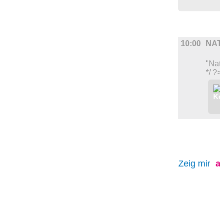
DIVERSES
10:00
NA
"Na
*/ ?
Zeig mir
a