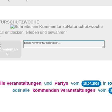
TURSCHUTZWOCHE
tur entdecken, erleben und bewahren"
>
lle
Veranstaltungen
und
Partys
vom
in
R
18.04.2026
oder alle
kommenden Veranstaltungen
vom