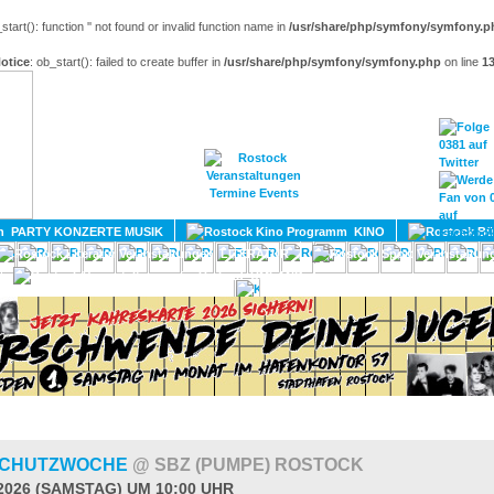
_start(): function '' not found or invalid function name in
/usr/share/php/symfony/symfony.p
otice
: ob_start(): failed to create buffer in
/usr/share/php/symfony/symfony.php
on line
1
HOME
MAGAZIN
TERMINE
ADRESSEN
KONTA
PARTY KONZERTE MUSIK
KINO
LITERATUR
UMLAND
SCHUTZWOCHE
@ SBZ (PUMPE) ROSTOCK
.2026 (SAMSTAG) UM 10:00 UHR