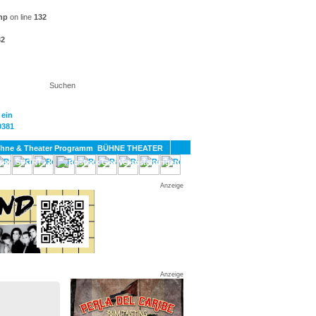
hp
on line
132
32
KT
BÜHNE THEATER
SPORT
GAY
Anzeige
Anzeige