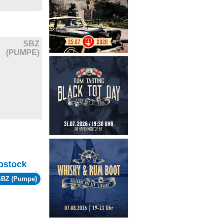
SBZ
(PUMPE)
ostock
SBZ (Pumpe)