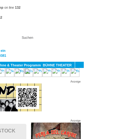
hp
on line
132
32
KT
BÜHNE THEATER
SPORT
GAY
Anzeige
Anzeige
STOCK