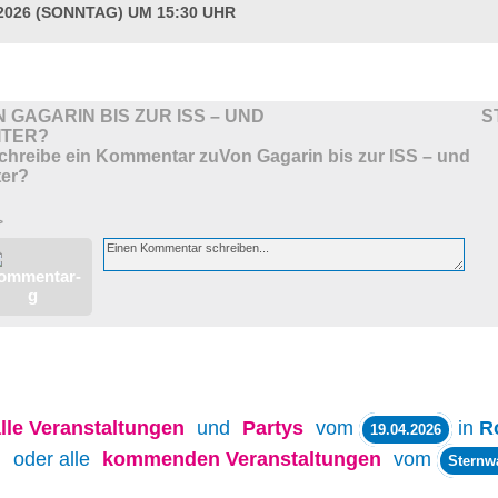
.2026 (SONNTAG) UM 15:30 UHR
 GAGARIN BIS ZUR ISS – UND
S
ITER?
>
lle
Veranstaltungen
und
Partys
vom
in
R
19.04.2026
oder alle
kommenden Veranstaltungen
vom
Sternw