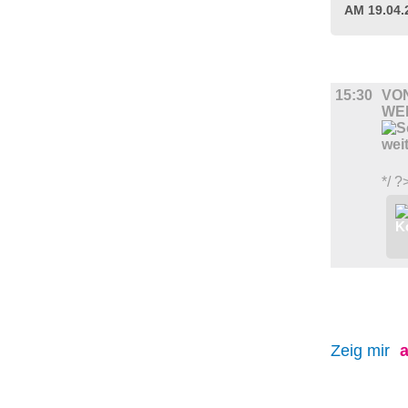
AM 19.04
DIVERSES
15:30
VON
WE
*/ ?
Zeig mir
a