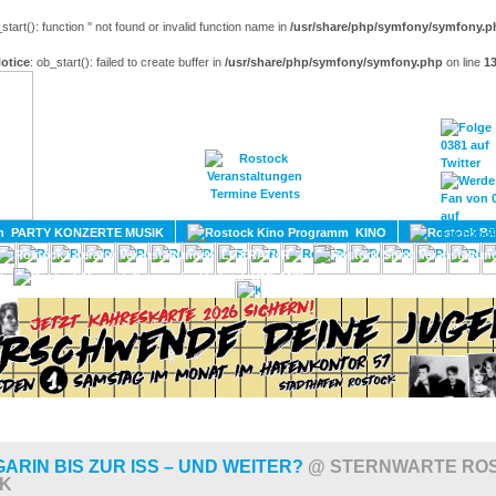
_start(): function '' not found or invalid function name in
/usr/share/php/symfony/symfony.p
otice
: ob_start(): failed to create buffer in
/usr/share/php/symfony/symfony.php
on line
1
HOME
MAGAZIN
TERMINE
ADRESSEN
KONTA
PARTY KONZERTE MUSIK
KINO
LITERATUR
UMLAND
ARIN BIS ZUR ISS – UND WEITER?
@ STERNWARTE RO
K