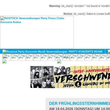
Warning
: ob_start(): function '' not found or invali
Notice
: ob_start(): failed to create buff
HOME
MAGAZIN
PARTY KONZERTE MUSIK
KULTUR
GAY
DIV
DER FRÜHLINGSSTERNHIMME
AM 19.04.2026 (SONNTAG) UM 14:0