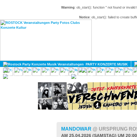
Warning
: ob_start(): function '' not found or invali
Notice
: ob_start(): failed to create buff
HOME
MAGAZIN
PARTY KONZERTE MUSIK
KULTUR
GAY
DIV
MANDOWAR
@ URSPRUNG RO
AM 25.04.2026 (SAMSTAG) UM 20:0