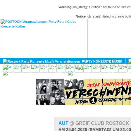
Warning
: ob_start(): function '' not found or invali
Notice
: ob_start(): failed to create buff
HOME
MAGAZIN
PARTY KONZERTE MUSIK
KULTUR
GAY
DIV
AUF
@ GREIF CLUB ROSTOCK
AM 25.04.2026 (SAMSTAG) UM 22:0