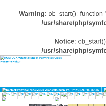
Warning
: ob_start(): function
/usr/share/php/sym
Notice
: ob_start()
/usr/share/php/sym
HOME
MAGAZIN
PARTY KONZERTE MUSIK
KULTUR
GAY
DIV