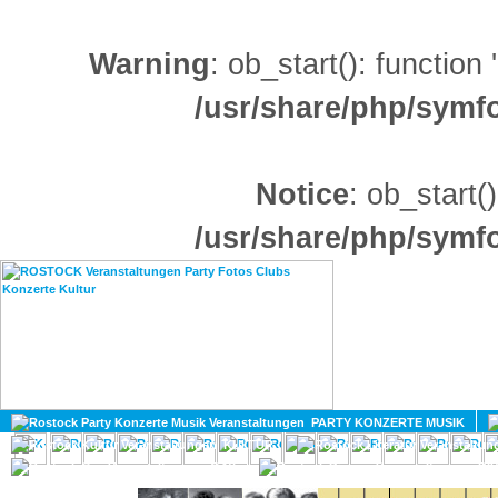
Warning
: ob_start(): function
/usr/share/php/sym
Notice
: ob_start()
/usr/share/php/sym
HOME
MAGAZIN
PARTY KONZERTE MUSIK
KULTUR
GAY
DIV