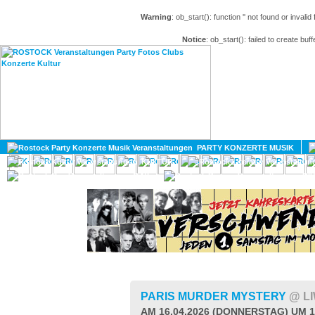
Warning
: ob_start(): function '' not found or invali
Notice
: ob_start(): failed to create buff
HOME
MAGAZIN
PARTY KONZERTE MUSIK
KULTUR
GAY
DIV
PARIS MURDER MYSTERY
@ L
AM 16.04.2026 (DONNERSTAG) UM 1