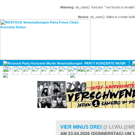
Warning
: ob_start(): function '' not found or invali
Notice
: ob_start(): failed to create buff
HOME
MAGAZIN
PARTY KONZERTE MUSIK
KULTUR
GAY
DIV
VIER MINUS DREI
@ LI.WU.@M
AM 23.04.2026 (DONNERSTAG) UM 1