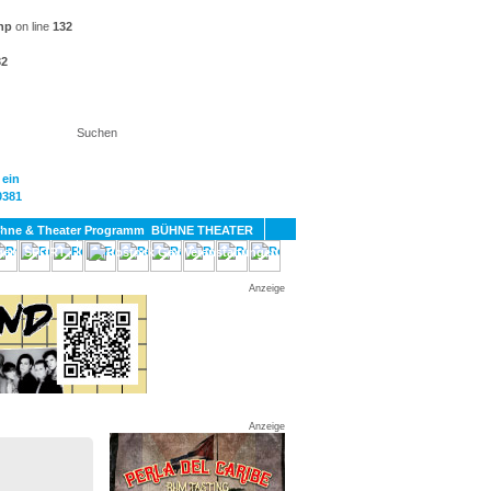
hp
on line
132
32
KT
BÜHNE THEATER
SPORT
GAY
Anzeige
Anzeige