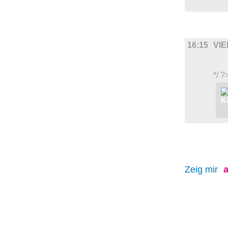
FILM
16:15
VIE
*/ ?
Zeig mir
a