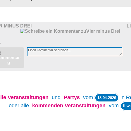
R MINUS DREI
L
>
lle
Veranstaltungen
und
Partys
vom
in
R
18.04.2026
oder alle
kommenden Veranstaltungen
vom
li.