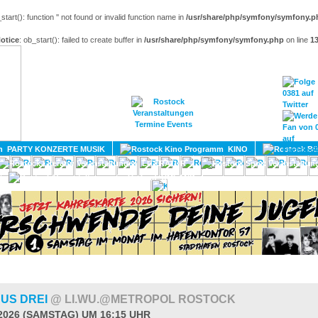
_start(): function '' not found or invalid function name in
/usr/share/php/symfony/symfony.p
otice
: ob_start(): failed to create buffer in
/usr/share/php/symfony/symfony.php
on line
1
HOME
MAGAZIN
TERMINE
ADRESSEN
KONTA
PARTY KONZERTE MUSIK
KINO
LITERATUR
UMLAND
NUS DREI
@ LI.WU.@METROPOL ROSTOCK
.2026 (SAMSTAG) UM 16:15 UHR