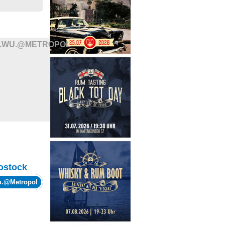
I.WU.@METROPOL
ostock
wu.@Metropol