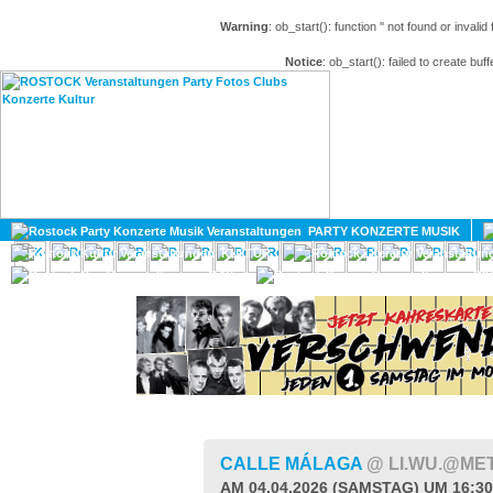
Warning
: ob_start(): function '' not found or invali
Notice
: ob_start(): failed to create buff
HOME
MAGAZIN
PARTY KONZERTE MUSIK
KULTUR
GAY
DIV
CALLE MÁLAGA
@ LI.WU.@ME
AM 04.04.2026 (SAMSTAG) UM 16:3