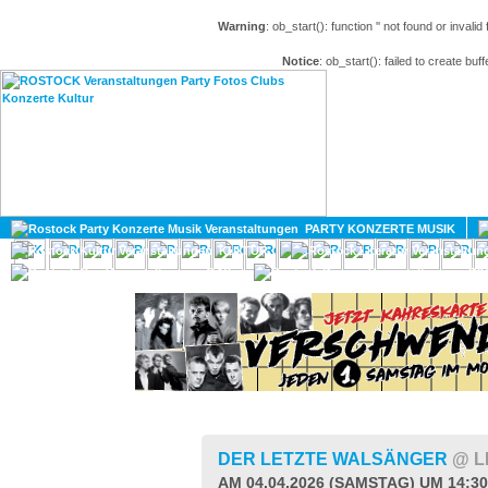
Warning
: ob_start(): function '' not found or invali
Notice
: ob_start(): failed to create buff
HOME
MAGAZIN
PARTY KONZERTE MUSIK
KULTUR
GAY
DIV
DER LETZTE WALSÄNGER
@ L
AM 04.04.2026 (SAMSTAG) UM 14:3